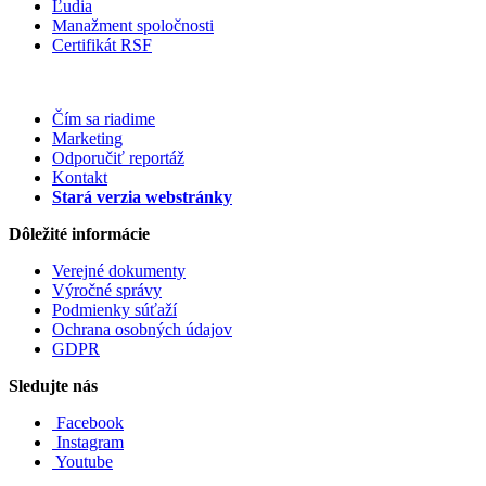
Ľudia
Manažment spoločnosti
Certifikát RSF
Čím sa riadime
Marketing
Odporučiť reportáž
Kontakt
Stará verzia webstránky
Dôležité informácie
Verejné dokumenty
Výročné správy
Podmienky súťaží
Ochrana osobných údajov
GDPR
Sledujte nás
Facebook
Instagram
Youtube