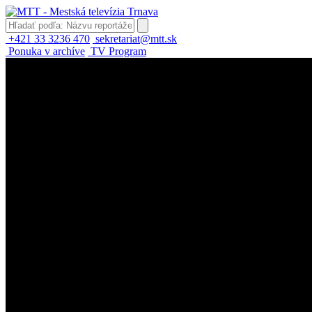
+421 33 3236 470
sekretariat@mtt.sk
Ponuka v archíve
TV Program