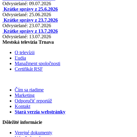
Odvysielané: 09.07.2026
Krátke správy z 25.6.2026
Odvysielané: 25.06.2026
Krátke správy z 23.7.2026
Odvysielané: 23.07.2026
Krátke správy z 13.7.2026
Odvysielané: 13.07.2026
Mestská televízia Trnava
O televízii
Ľudia
Manažment spoločnosti
Certifikát RSF
Čím sa riadime
Marketing
Odporučiť reportáž
Kontakt
Stará verzia webstránky
Dôležité informácie
Verejné dokumenty