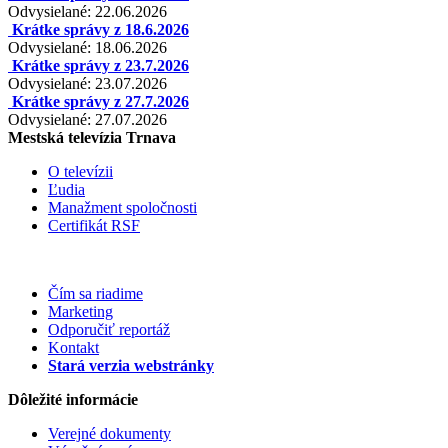
Odvysielané: 22.06.2026
Krátke správy z 18.6.2026
Odvysielané: 18.06.2026
Krátke správy z 23.7.2026
Odvysielané: 23.07.2026
Krátke správy z 27.7.2026
Odvysielané: 27.07.2026
Mestská televízia Trnava
O televízii
Ľudia
Manažment spoločnosti
Certifikát RSF
Čím sa riadime
Marketing
Odporučiť reportáž
Kontakt
Stará verzia webstránky
Dôležité informácie
Verejné dokumenty