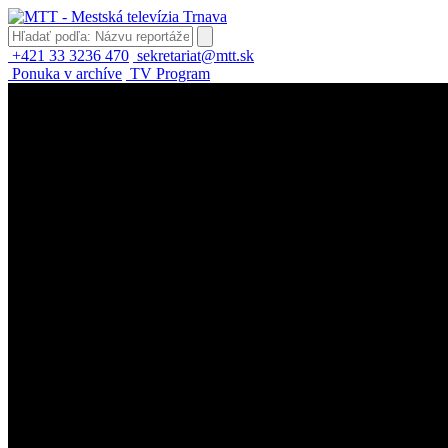
+421 33 3236 470
sekretariat@mtt.sk
Ponuka v archíve
TV Program