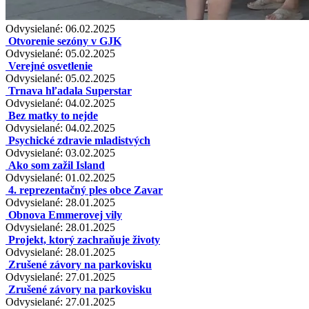
Odvysielané: 06.02.2025
Otvorenie sezóny v GJK
Odvysielané: 05.02.2025
Verejné osvetlenie
Odvysielané: 05.02.2025
Trnava hľadala Superstar
Odvysielané: 04.02.2025
Bez matky to nejde
Odvysielané: 04.02.2025
Psychické zdravie mladistvých
Odvysielané: 03.02.2025
Ako som zažil Island
Odvysielané: 01.02.2025
4. reprezentačný ples obce Zavar
Odvysielané: 28.01.2025
Obnova Emmerovej vily
Odvysielané: 28.01.2025
Projekt, ktorý zachraňuje životy
Odvysielané: 28.01.2025
Zrušené závory na parkovisku
Odvysielané: 27.01.2025
Zrušené závory na parkovisku
Odvysielané: 27.01.2025