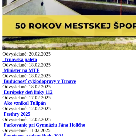
Odvysielané: 20.02.2025
Trnavská paleta
Odvysielané: 18.02.2025
Minister na MTF
Odvysielané: 18.02.2025
Budúcnosť cyklodopravy v Trnave
Odvysielané: 18.02.2025
Európsky deň linky 112
Odvysielané: 17.02.2025
Ako vznikol Tulipán
Odvysielané: 12.02.2025
Festhry 2025
Odvysielané: 12.02.2025
Parkovanie pri Gymnáziu Jána Hollého
Odvysielané: 11.02.2025
Športovec a talent školy 2024