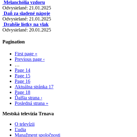
Melanchólia vzdoru
Odvysielané: 21.01.2025
Daň za sladené nápoje
Odvysielané: 21.01.2025
Drahšie lístky na vlak
Odvysielané: 20.01.2025
Pagination
First page
«
Previous page
‹
…
Page
14
Page
15
Page
16
Aktuálna stránka
17
Page
18
Ďalšia strana
›
Posledná strana
»
Mestská televízia Trnava
O televízii
Ľudia
Manažment spoločnosti