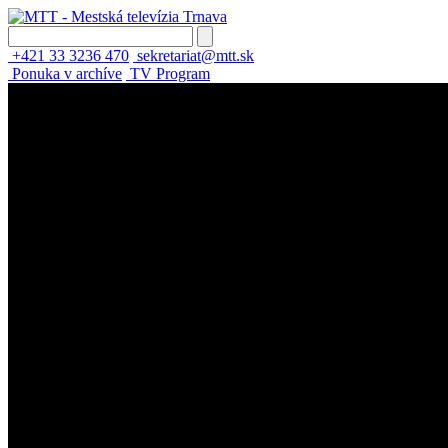
+421 33 3236 470
sekretariat@mtt.sk
Ponuka v archíve
TV Program