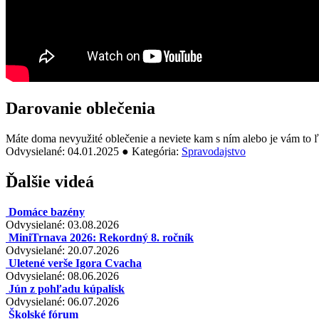
Darovanie oblečenia
Máte doma nevyužité oblečenie a neviete kam s ním alebo je vám to ľ
Odvysielané: 04.01.2025 ● Kategória:
Spravodajstvo
Ďalšie videá
Domáce bazény
Odvysielané: 03.08.2026
MiniTrnava 2026: Rekordný 8. ročník
Odvysielané: 20.07.2026
Uletené verše Igora Cvacha
Odvysielané: 08.06.2026
Jún z pohľadu kúpalísk
Odvysielané: 06.07.2026
Školské fórum