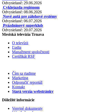
Odvysielané: 29.06.2026
Cyklojazda regiónom
Odvysielané: 08.06.2026
Nové autá pre zálohové systémy
Odvysielané: 06.07.2026
Prázdninový superklub
Odvysielané: 20.07.2026
Mestská televízia Trnava
O televízii
Ľudia
Manažment spoločnosti
Certifikát RSF
Čím sa riadime
Marketing
Odporučiť reportáž
Kontakt
Stará verzia webstránky
Dôležité informácie
Verejné dokumenty