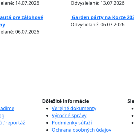
elané: 14.07.2026
Odvysielané: 13.07.2026
autá pre zálohové
Garden párty na Korze 20
my
Odvysielané: 06.07.2026
elané: 06.07.2026
Dôležité informácie
Sl
iadime
Verejné dokumenty
ng
Výročné správy
iť reportáž
Podmienky súťaží
Ochrana osobných údajov