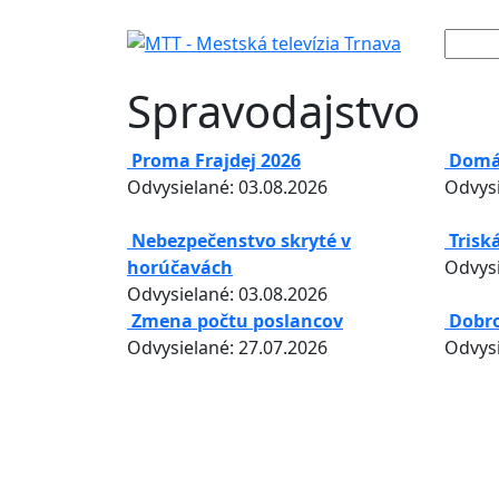
Spravodajstvo
Proma Frajdej 2026
Domá
Odvysielané: 03.08.2026
Odvysi
Nebezpečenstvo skryté v
Trisk
horúčavách
Odvysi
Odvysielané: 03.08.2026
Zmena počtu poslancov
Dobro
Odvysielané: 27.07.2026
Odvysi