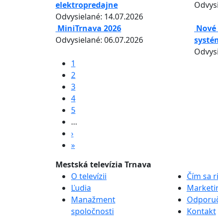
elektropredajne
Odvysi
Odvysielané: 14.07.2026
MiniTrnava 2026
Nové 
Odvysielané: 06.07.2026
systé
Odvysi
Pagination
Aktuálna stránka
1
Page
2
Page
3
Page
4
Page
5
…
Ďalšia strana
›
Posledná strana
»
Mestská televízia Trnava
O televízii
Čím sa r
Ľudia
Marketi
Manažment
Odporuč
spoločnosti
Kontakt