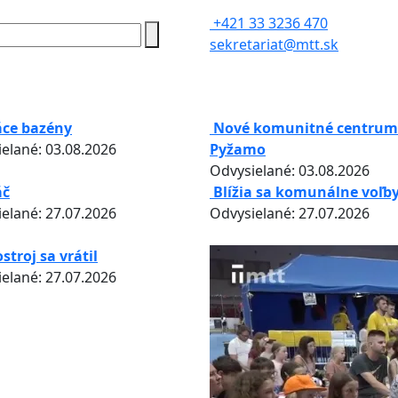
+421 33 3236 470
sekretariat@mtt.sk
ce bazény
Nové komunitné centrum
elané: 03.08.2026
Pyžamo
Odvysielané: 03.08.2026
áč
Blížia sa komunálne voľb
elané: 27.07.2026
Odvysielané: 27.07.2026
stroj sa vrátil
elané: 27.07.2026