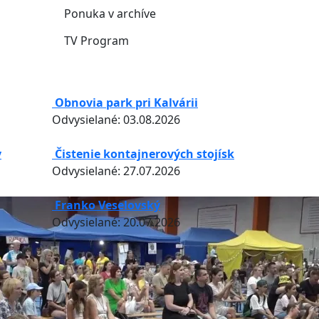
Ponuka v archíve
TV Program
Obnovia park pri Kalvárii
Odvysielané: 03.08.2026
y
Čistenie kontajnerových stojísk
Odvysielané: 27.07.2026
Franko Veselovský
Odvysielané: 20.07.2026