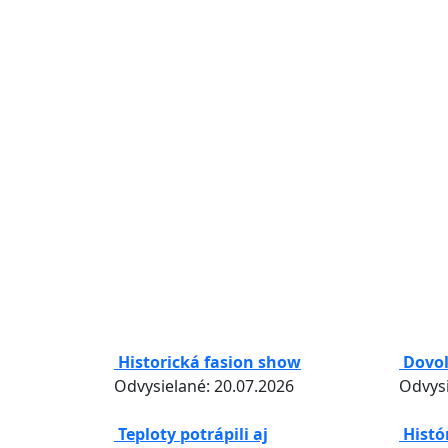
Historická fasion show
Dovo
Odvysielané: 20.07.2026
Odvysi
Teploty potrápili aj
Histó