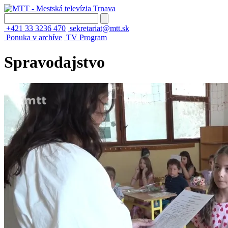
+421 33 3236 470
sekretariat@mtt.sk
Ponuka v archíve
TV Program
Spravodajstvo