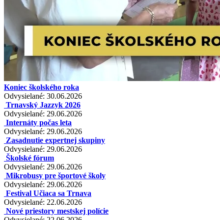
Koniec školského roka
Odvysielané: 30.06.2026
Trnavský Jazzyk 2026
Odvysielané: 29.06.2026
Internáty počas leta
Odvysielané: 29.06.2026
Zasadnutie expertnej skupiny
Odvysielané: 29.06.2026
Školské fórum
Odvysielané: 29.06.2026
Mikrobusy pre športové školy
Odvysielané: 29.06.2026
Festival Učiaca sa Trnava
Odvysielané: 22.06.2026
Nové priestory mestskej polície
Odvysielané: 22.06.2026