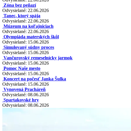
Zóna bez peňazí
Odvysielané: 22.06.2026
Tanec, ktorý spája
Odvysielané: 22.06.2026
Múzeum na koľajniciach
Odvysielané: 22.06.2026
Olympiáda materských škôl
Odvysielané: 15.06.2026
Simulovaný súdny proces
Odvysielané: 15.06.2026
Vančurovský remeselnícky jarmok
Odvysielané: 15.06.2026
Pomoc Naše mesto
Odvysielané: 15.06.2026
Koncert na počesť Janka Šulka
Odvysielané: 15.06.2026
Vynovená Pracháreň
Odvysielané: 08.06.2026
Spartakovské hry
Odvysielané: 08.06.2026