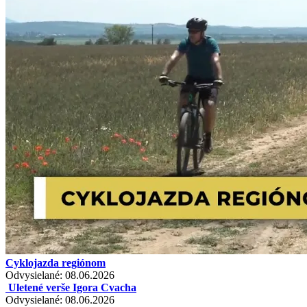
Cyklojazda regiónom
Odvysielané: 08.06.2026
Uletené verše Igora Cvacha
Odvysielané: 08.06.2026