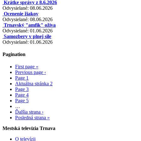
Krátke správy z 8.6.2026
Odvysielané: 08.06.2026
Ocenenie žiakov
Odvysielané: 08.06.2026
Trnavský "amfik" ožíva
Odvysielané: 01.06.2026
Samozbery v plnej sile
Odvysielané: 01.06.2026
Pagination
First page
«
Previous page
‹
Page
1
Aktuálna stránka
2
Page
3
Page
4
Page
5
…
Ďalšia strana
›
Posledná strana
»
Mestská televízia Trnava
O televízii