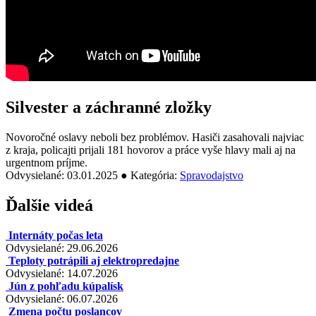
Silvester a záchranné zložky
Novoročné oslavy neboli bez problémov. Hasiči zasahovali najviac
z kraja, policajti prijali 181 hovorov a práce vyše hlavy mali aj na
urgentnom príjme.
Odvysielané: 03.01.2025 ● Kategória:
Spravodajstvo
Ďalšie videá
Internáty počas leta
Odvysielané: 29.06.2026
Teploty potrápili aj elektropredajne
Odvysielané: 14.07.2026
Jún z pohľadu kúpalísk
Odvysielané: 06.07.2026
Zmena počtu poslancov