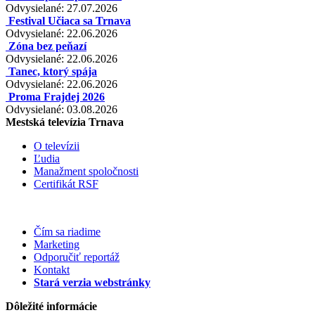
Odvysielané: 27.07.2026
Festival Učiaca sa Trnava
Odvysielané: 22.06.2026
Zóna bez peňazí
Odvysielané: 22.06.2026
Tanec, ktorý spája
Odvysielané: 22.06.2026
Proma Frajdej 2026
Odvysielané: 03.08.2026
Mestská televízia Trnava
O televízii
Ľudia
Manažment spoločnosti
Certifikát RSF
Čím sa riadime
Marketing
Odporučiť reportáž
Kontakt
Stará verzia webstránky
Dôležité informácie