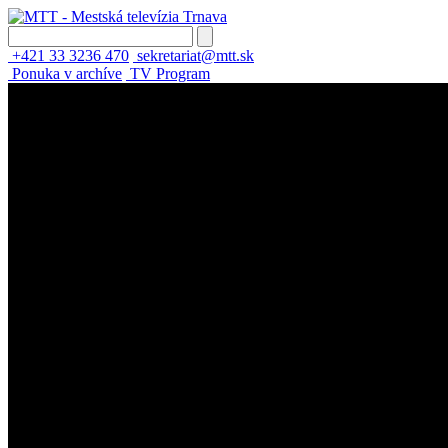
+421 33 3236 470
sekretariat@mtt.sk
Ponuka v archíve
TV Program