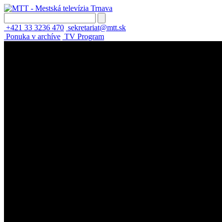
+421 33 3236 470
sekretariat@mtt.sk
Ponuka v archíve
TV Program