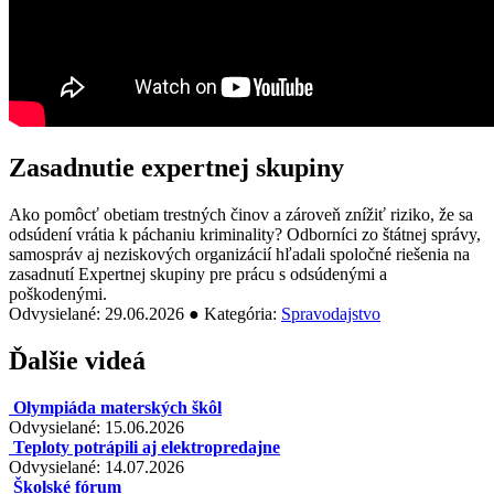
Zasadnutie expertnej skupiny
Ako pomôcť obetiam trestných činov a zároveň znížiť riziko, že sa
odsúdení vrátia k páchaniu kriminality? Odborníci zo štátnej správy,
samospráv aj neziskových organizácií hľadali spoločné riešenia na
zasadnutí Expertnej skupiny pre prácu s odsúdenými a
poškodenými.
Odvysielané: 29.06.2026 ● Kategória:
Spravodajstvo
Ďalšie videá
Olympiáda materských škôl
Odvysielané: 15.06.2026
Teploty potrápili aj elektropredajne
Odvysielané: 14.07.2026
Školské fórum