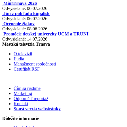
MiniTrnava 2026
Odvysielané: 06.07.2026
Jún z pohľadu kúpalísk
Odvysielané: 06.07.2026
Ocenenie žiakov
Odvysielané: 08.06.2026
Promócie detskej univerzity UCM a TRUNI
Odvysielané: 14.07.2026
Mestská televízia Trnava
O televízii
Ľudia
Manažment spoločnosti
Certifikát RSF
Čím sa riadime
Marketing
Odporučiť reportáž
Kontakt
Stará verzia webstránky
Dôležité informácie