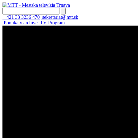
+421 33 3236 470
sekretariat@mtt.sk
Ponuka v archíve
TV Program