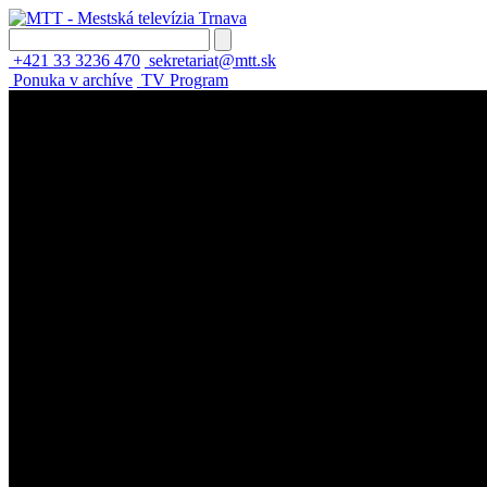
+421 33 3236 470
sekretariat@mtt.sk
Ponuka v archíve
TV Program