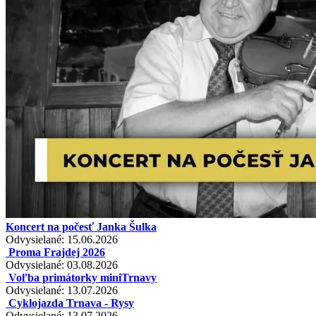
Koncert na počesť Janka Šulka
Odvysielané: 15.06.2026
Proma Frajdej 2026
Odvysielané: 03.08.2026
Voľba primátorky miniTrnavy
Odvysielané: 13.07.2026
Cyklojazda Trnava - Rysy
Odvysielané: 13.07.2026