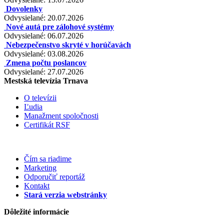
Dovolenky
Odvysielané: 20.07.2026
Nové autá pre zálohové systémy
Odvysielané: 06.07.2026
Nebezpečenstvo skryté v horúčavách
Odvysielané: 03.08.2026
Zmena počtu poslancov
Odvysielané: 27.07.2026
Mestská televízia Trnava
O televízii
Ľudia
Manažment spoločnosti
Certifikát RSF
Čím sa riadime
Marketing
Odporučiť reportáž
Kontakt
Stará verzia webstránky
Dôležité informácie