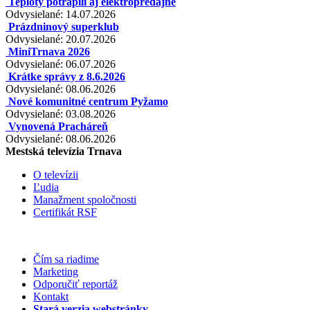
Teploty potrápili aj elektropredajne
Odvysielané: 14.07.2026
Prázdninový superklub
Odvysielané: 20.07.2026
MiniTrnava 2026
Odvysielané: 06.07.2026
Krátke správy z 8.6.2026
Odvysielané: 08.06.2026
Nové komunitné centrum Pyžamo
Odvysielané: 03.08.2026
Vynovená Pracháreň
Odvysielané: 08.06.2026
Mestská televízia Trnava
O televízii
Ľudia
Manažment spoločnosti
Certifikát RSF
Čím sa riadime
Marketing
Odporučiť reportáž
Kontakt
Stará verzia webstránky