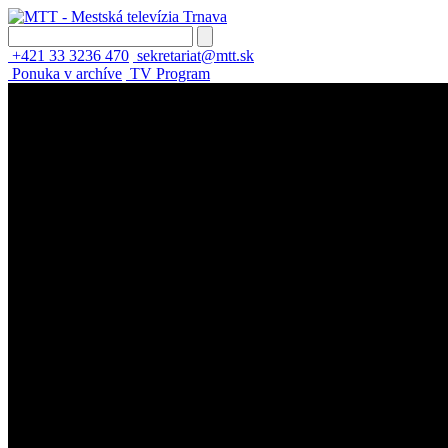
+421 33 3236 470
sekretariat@mtt.sk
Ponuka v archíve
TV Program