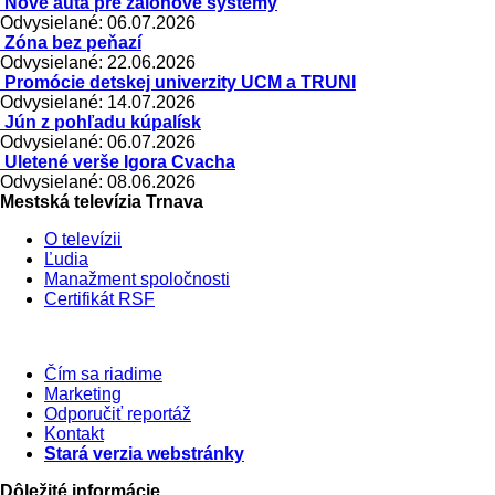
Nové autá pre zálohové systémy
Odvysielané: 06.07.2026
Zóna bez peňazí
Odvysielané: 22.06.2026
Promócie detskej univerzity UCM a TRUNI
Odvysielané: 14.07.2026
Jún z pohľadu kúpalísk
Odvysielané: 06.07.2026
Uletené verše Igora Cvacha
Odvysielané: 08.06.2026
Mestská televízia Trnava
O televízii
Ľudia
Manažment spoločnosti
Certifikát RSF
Čím sa riadime
Marketing
Odporučiť reportáž
Kontakt
Stará verzia webstránky
Dôležité informácie