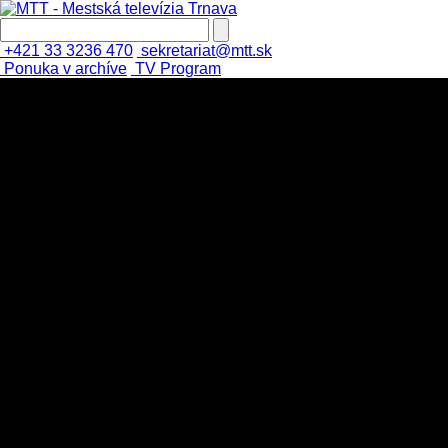
+421 33 3236 470
sekretariat@mtt.sk
Ponuka v archíve
TV Program