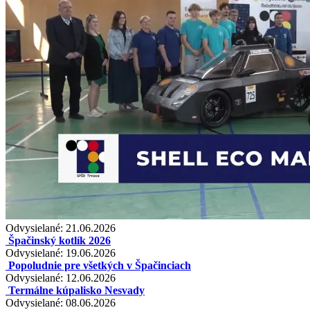
Odvysielané: 21.06.2026
Špačinský kotlík 2026
Odvysielané: 19.06.2026
Popoludnie pre všetkých v Špačinciach
Odvysielané: 12.06.2026
Termálne kúpalisko Nesvady
Odvysielané: 08.06.2026