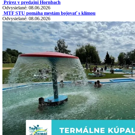
Prírez v predajni Hornbach
Odvysielané: 08.06.2026
MTF STU pomáha mestám bojovať s klímou
Odvysielané: 08.06.2026