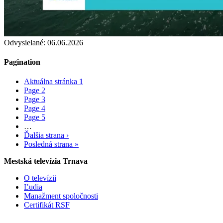
Odvysielané: 06.06.2026
Pagination
Aktuálna stránka
1
Page
2
Page
3
Page
4
Page
5
…
Ďalšia strana
›
Posledná strana
»
Mestská televízia Trnava
O televízii
Ľudia
Manažment spoločnosti
Certifikát RSF