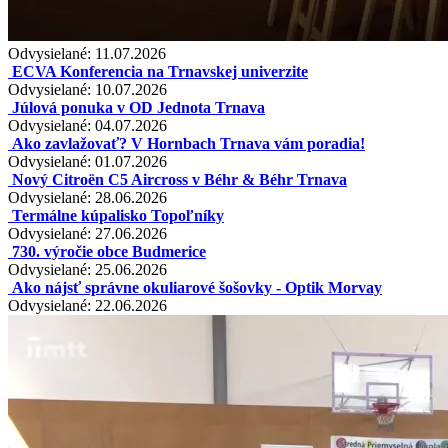
Odvysielané: 11.07.2026
ECVA Konferencia na Trnavskej univerzite
Odvysielané: 10.07.2026
Júlová ponuka v OD Jednota Trnava
Odvysielané: 04.07.2026
Ako zavlažovať? V Hornbach Trnava vám poradia!
Odvysielané: 01.07.2026
Nový Citroën C5 Aircross v Béhr & Béhr Trnava
Odvysielané: 28.06.2026
Termálne kúpalisko Topoľníky
Odvysielané: 27.06.2026
730. výročie obce Budmerice
Odvysielané: 25.06.2026
Ako nájsť správne okuliarové šošovky - Optik Morvay
Odvysielané: 22.06.2026