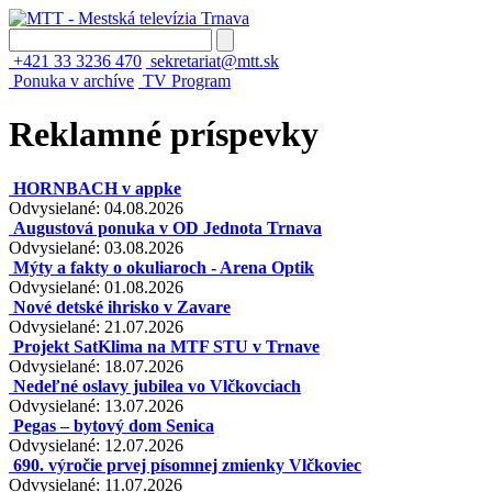
+421 33 3236 470
sekretariat@mtt.sk
Ponuka v archíve
TV Program
Reklamné príspevky
HORNBACH v appke
Odvysielané: 04.08.2026
Augustová ponuka v OD Jednota Trnava
Odvysielané: 03.08.2026
Mýty a fakty o okuliaroch - Arena Optik
Odvysielané: 01.08.2026
Nové detské ihrisko v Zavare
Odvysielané: 21.07.2026
Projekt SatKlima na MTF STU v Trnave
Odvysielané: 18.07.2026
Nedeľné oslavy jubilea vo Vlčkovciach
Odvysielané: 13.07.2026
Pegas – bytový dom Senica
Odvysielané: 12.07.2026
690. výročie prvej písomnej zmienky Vlčkoviec
Odvysielané: 11.07.2026