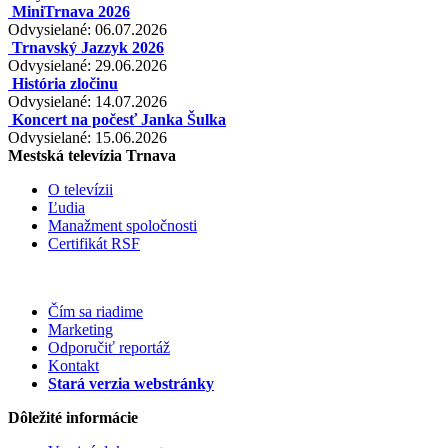
MiniTrnava 2026
Odvysielané: 06.07.2026
Trnavský Jazzyk 2026
Odvysielané: 29.06.2026
História zločinu
Odvysielané: 14.07.2026
Koncert na počesť Janka Šulka
Odvysielané: 15.06.2026
Mestská televízia Trnava
O televízii
Ľudia
Manažment spoločnosti
Certifikát RSF
Čím sa riadime
Marketing
Odporučiť reportáž
Kontakt
Stará verzia webstránky
Dôležité informácie