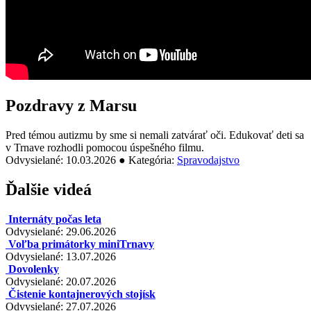
Pozdravy z Marsu
Pred témou autizmu by sme si nemali zatvárať oči. Edukovať deti sa
v Trnave rozhodli pomocou úspešného filmu.
Odvysielané: 10.03.2026 ● Kategória:
Spravodajstvo
Ďalšie videá
Internáty počas leta
Odvysielané: 29.06.2026
Voľba primátorky miniTrnavy
Odvysielané: 13.07.2026
Dovolenky
Odvysielané: 20.07.2026
Čistenie kontajnerových stojísk
Odvysielané: 27.07.2026