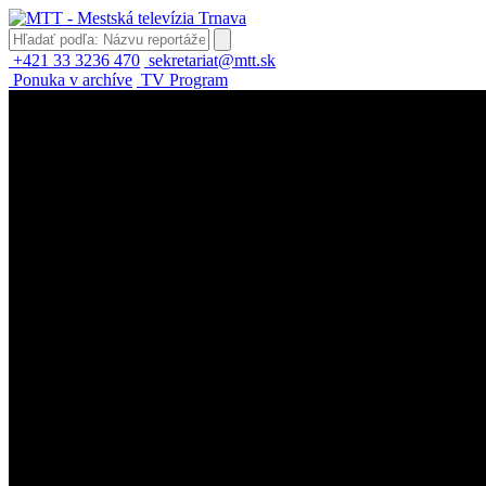
+421 33 3236 470
sekretariat@mtt.sk
Ponuka v archíve
TV Program