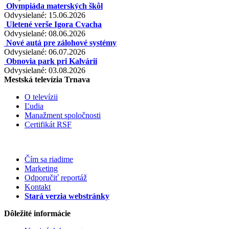
Olympiáda materských škôl
Odvysielané: 15.06.2026
Uletené verše Igora Cvacha
Odvysielané: 08.06.2026
Nové autá pre zálohové systémy
Odvysielané: 06.07.2026
Obnovia park pri Kalvárii
Odvysielané: 03.08.2026
Mestská televízia Trnava
O televízii
Ľudia
Manažment spoločnosti
Certifikát RSF
Čím sa riadime
Marketing
Odporučiť reportáž
Kontakt
Stará verzia webstránky
Dôležité informácie