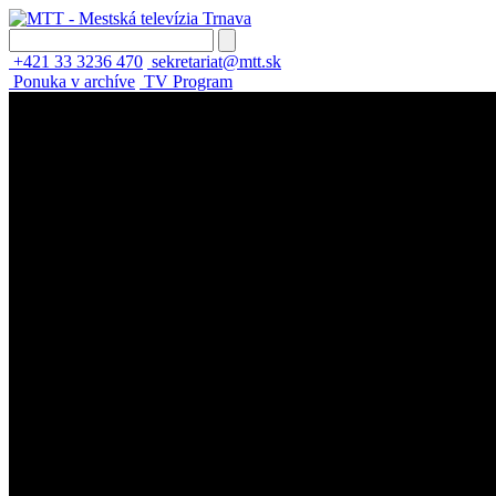
+421 33 3236 470
sekretariat@mtt.sk
Ponuka v archíve
TV Program