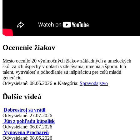
Ocenenie žiakov
Mesto ocenilo 20 výnimočných žiakov základných a umeleckých
škôl za ich úspechy v oblasti vzdelávania, umenia a športu. Ich
talent, vytrvalosť a odhodlanie sú inšpiráciou pre celú mladú
generáciu.
Odvysielané: 08.06.2026 ● Kategória:
Spravodajstvo
Ďalšie videá
Dobrostroj sa vrátil
Odvysielané: 27.07.2026
Jún z pohľadu kúpalísk
Odvysielané: 06.07.2026
Vynovená Pracháreň
Odvysielané: 08.06.2026