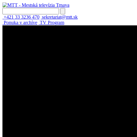
+421 33 3236 470
sekretariat@mtt.sk
Ponuka v archíve
TV Program