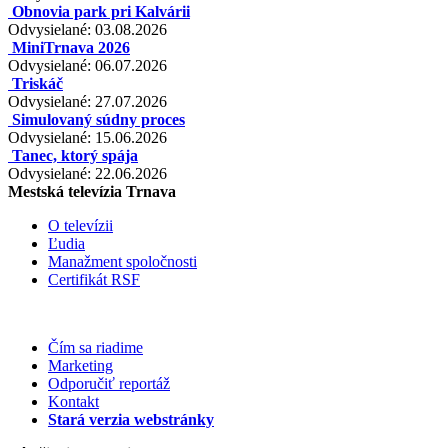
Obnovia park pri Kalvárii
Odvysielané: 03.08.2026
MiniTrnava 2026
Odvysielané: 06.07.2026
Triskáč
Odvysielané: 27.07.2026
Simulovaný súdny proces
Odvysielané: 15.06.2026
Tanec, ktorý spája
Odvysielané: 22.06.2026
Mestská televízia Trnava
O televízii
Ľudia
Manažment spoločnosti
Certifikát RSF
Čím sa riadime
Marketing
Odporučiť reportáž
Kontakt
Stará verzia webstránky