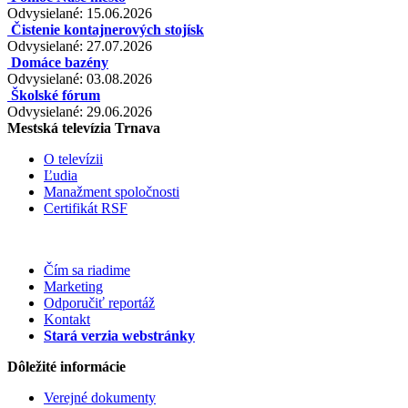
Odvysielané: 15.06.2026
Čistenie kontajnerových stojísk
Odvysielané: 27.07.2026
Domáce bazény
Odvysielané: 03.08.2026
Školské fórum
Odvysielané: 29.06.2026
Mestská televízia Trnava
O televízii
Ľudia
Manažment spoločnosti
Certifikát RSF
Čím sa riadime
Marketing
Odporučiť reportáž
Kontakt
Stará verzia webstránky
Dôležité informácie
Verejné dokumenty