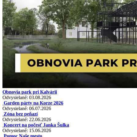
Obnovia park pri Kalvárii
Odvysielané: 03.08.2026
Garden párty na Korze 2026
Odvysielané: 06.07.2026
Zóna bez peňazí
Odvysielané: 22.06.2026
Koncert na počesť Janka Šulka
Odvysielané: 15.06.2026
Pomoc Naše mesto