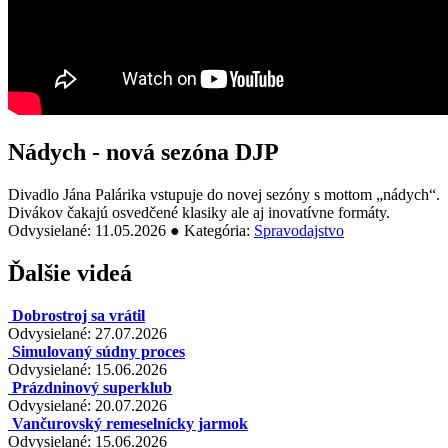
Nádych - nová sezóna DJP
Divadlo Jána Palárika vstupuje do novej sezóny s mottom „nádych“.
Divákov čakajú osvedčené klasiky ale aj inovatívne formáty.
Odvysielané: 11.05.2026 ● Kategória:
Spravodajstvo
Ďalšie videá
Dobrostroj sa vrátil
Odvysielané: 27.07.2026
Simulovaný súdny proces
Odvysielané: 15.06.2026
Prázdninový superklub
Odvysielané: 20.07.2026
Vančurovský remeselnícky jarmok
Odvysielané: 15.06.2026