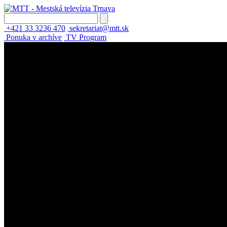
+421 33 3236 470
sekretariat@mtt.sk
Ponuka v archíve
TV Program