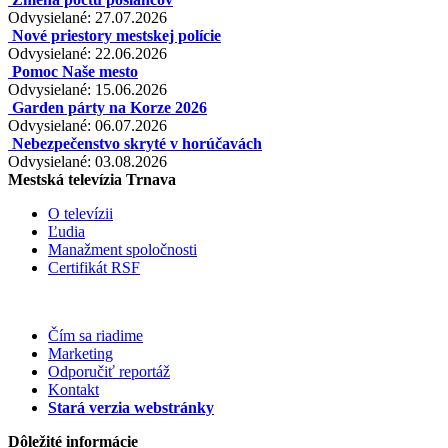
Odvysielané: 27.07.2026
Nové priestory mestskej polície
Odvysielané: 22.06.2026
Pomoc Naše mesto
Odvysielané: 15.06.2026
Garden párty na Korze 2026
Odvysielané: 06.07.2026
Nebezpečenstvo skryté v horúčavách
Odvysielané: 03.08.2026
Mestská televízia Trnava
O televízii
Ľudia
Manažment spoločnosti
Certifikát RSF
Čím sa riadime
Marketing
Odporučiť reportáž
Kontakt
Stará verzia webstránky
Dôležité informácie