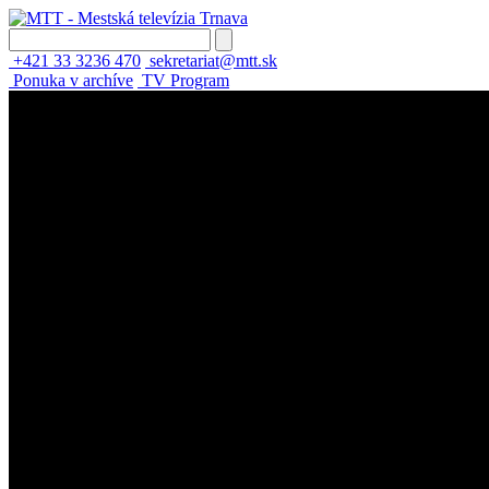
+421 33 3236 470
sekretariat@mtt.sk
Ponuka v archíve
TV Program