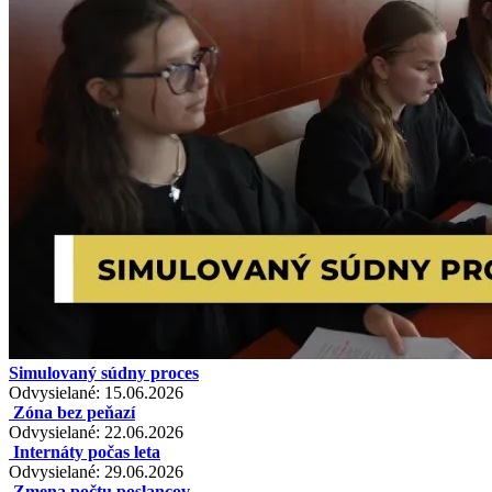
Simulovaný súdny proces
Odvysielané: 15.06.2026
Zóna bez peňazí
Odvysielané: 22.06.2026
Internáty počas leta
Odvysielané: 29.06.2026
Zmena počtu poslancov