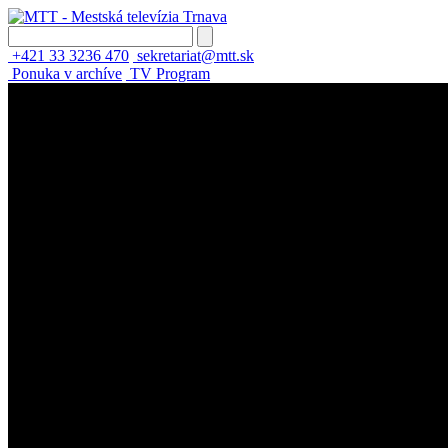
+421 33 3236 470
sekretariat@mtt.sk
Ponuka v archíve
TV Program