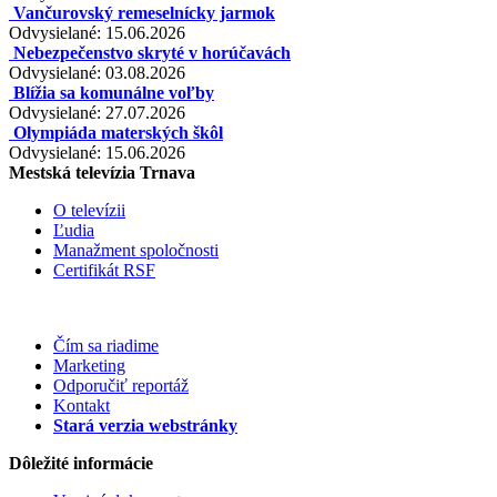
Vančurovský remeselnícky jarmok
Odvysielané: 15.06.2026
Nebezpečenstvo skryté v horúčavách
Odvysielané: 03.08.2026
Blížia sa komunálne voľby
Odvysielané: 27.07.2026
Olympiáda materských škôl
Odvysielané: 15.06.2026
Mestská televízia Trnava
O televízii
Ľudia
Manažment spoločnosti
Certifikát RSF
Čím sa riadime
Marketing
Odporučiť reportáž
Kontakt
Stará verzia webstránky
Dôležité informácie