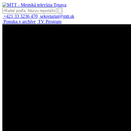
+421 33 3236 470
sekretariat@mtt.sk
Ponuka v archíve
TV Program