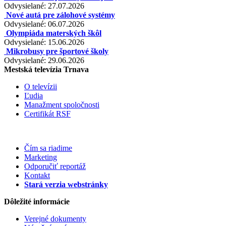
Odvysielané: 27.07.2026
Nové autá pre zálohové systémy
Odvysielané: 06.07.2026
Olympiáda materských škôl
Odvysielané: 15.06.2026
Mikrobusy pre športové školy
Odvysielané: 29.06.2026
Mestská televízia Trnava
O televízii
Ľudia
Manažment spoločnosti
Certifikát RSF
Čím sa riadime
Marketing
Odporučiť reportáž
Kontakt
Stará verzia webstránky
Dôležité informácie
Verejné dokumenty