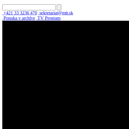
+421 33 3236 470
sekretariat@mtt.sk
Ponuka v archíve
TV Program