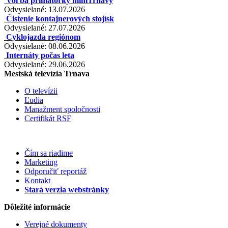
Voľba primátorky miniTrnavy
Odvysielané: 13.07.2026
Čistenie kontajnerových stojísk
Odvysielané: 27.07.2026
Cyklojazda regiónom
Odvysielané: 08.06.2026
Internáty počas leta
Odvysielané: 29.06.2026
Mestská televízia Trnava
O televízii
Ľudia
Manažment spoločnosti
Certifikát RSF
Čím sa riadime
Marketing
Odporučiť reportáž
Kontakt
Stará verzia webstránky
Dôležité informácie
Verejné dokumenty