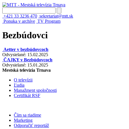
+421 33 3236 470
sekretariat@mtt.sk
Ponuka v archíve
TV Program
Bezbúdovci
Aetter v bezbúdovcoch
Odvysielané: 15.02.2025
ČAJKY v Bezbúdovcoch
Odvysielané: 15.01.2025
Mestská televízia Trnava
O televízii
Ľudia
Manažment spoločnosti
Certifikát RSF
Čím sa riadime
Marketing
Odporučiť reportáž