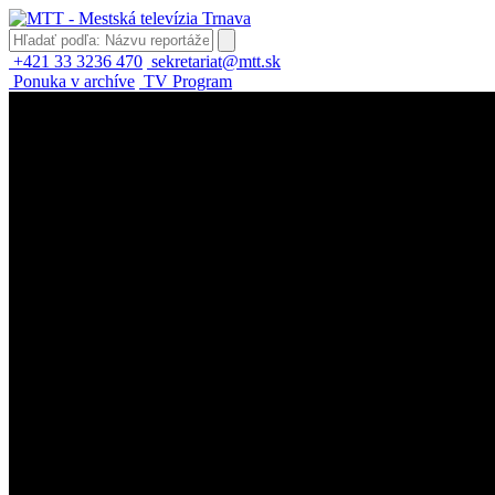
+421 33 3236 470
sekretariat@mtt.sk
Ponuka v archíve
TV Program