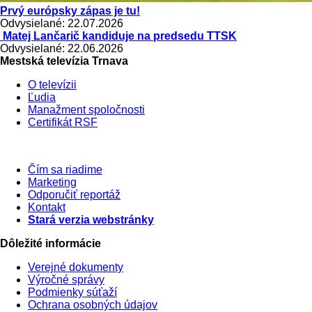
Prvý európsky zápas je tu!
Odvysielané: 22.07.2026
Matej Lančarič kandiduje na predsedu TTSK
Odvysielané: 22.06.2026
Mestská televízia Trnava
O televízii
Ľudia
Manažment spoločnosti
Certifikát RSF
Čím sa riadime
Marketing
Odporučiť reportáž
Kontakt
Stará verzia webstránky
Dôležité informácie
Verejné dokumenty
Výročné správy
Podmienky súťaží
Ochrana osobných údajov