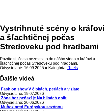
Vystrihnuté scény o kráľovi
a šľachtičnej počas
Stredoveku pod hradbami
Pozrite si, čo sa nezmestilo do nášho videa o kráľovi a
šľachtičnej počas Stredoveku pod hradbami.
Odvysielané: 16.09.2025 ● Kategória:
Reels
Ďalšie videá
Fashion show V čipkách, perlách a v zlate
Odvysielané: 19.07.2026
Zóna bez peňazí je Na hlinách opäť
Odvysielané: 20.06.2026
Muňoz pred Európskou sezónou