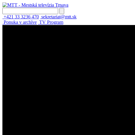
+421 33 3236 470
sekretariat@mtt.sk
Ponuka v archíve
TV Program