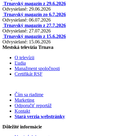
Trnavský magazín z 29.6.2026
Odvysielané: 29.06.2026
Trnavský magazín zo 6.7.2026
Odvysielané: 06.07.2026
Trnavský magazín z 27.7.2026
Odvysielané: 27.07.2026
Trnavský magazín z 15.6.2026
Odvysielané: 15.06.2026
Mestská televízia Trnava
O televízii
Ľudia
Manažment spoločnosti
Certifikát RSF
Čím sa riadime
Marketing
Odporučiť reportáž
Kontakt
Stará verzia webstránky
Dôležité informácie