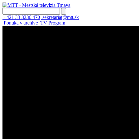
+421 33 3236 470
sekretariat@mtt.sk
Ponuka v archíve
TV Program