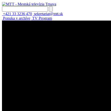
+421 33 3236 470
sekretariat@mtt.sk
Ponuka v archíve
TV Program