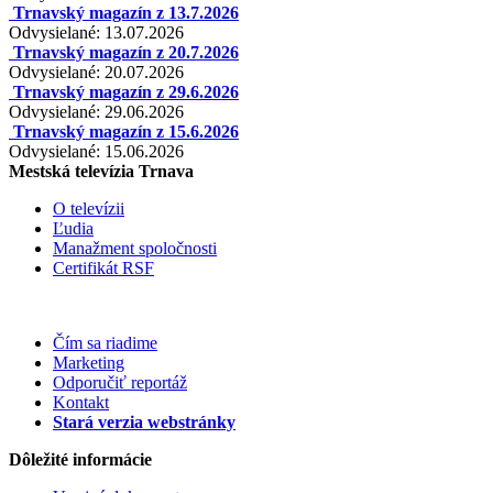
Trnavský magazín z 13.7.2026
Odvysielané: 13.07.2026
Trnavský magazín z 20.7.2026
Odvysielané: 20.07.2026
Trnavský magazín z 29.6.2026
Odvysielané: 29.06.2026
Trnavský magazín z 15.6.2026
Odvysielané: 15.06.2026
Mestská televízia Trnava
O televízii
Ľudia
Manažment spoločnosti
Certifikát RSF
Čím sa riadime
Marketing
Odporučiť reportáž
Kontakt
Stará verzia webstránky
Dôležité informácie