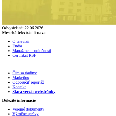
Odvysielané: 22.06.2026
Mestská televízia Trnava
O televízii
Ľudia
Manažment spoločnosti
Certifikát RSF
Čím sa riadime
Marketing
Odporučiť reportáž
Kontakt
Stará verzia webstránky
Dôležité informácie
Verejné dokumenty
Výročné správy