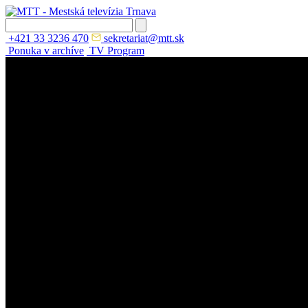
+421 33 3236 470
sekretariat@mtt.sk
Ponuka v archíve
TV Program