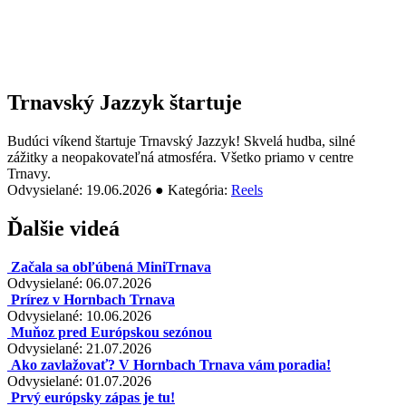
Trnavský Jazzyk štartuje
Budúci víkend štartuje Trnavský Jazzyk! Skvelá hudba, silné
zážitky a neopakovateľná atmosféra. Všetko priamo v centre
Trnavy.
Odvysielané: 19.06.2026 ● Kategória:
Reels
Ďalšie videá
Začala sa obľúbená MiniTrnava
Odvysielané: 06.07.2026
Prírez v Hornbach Trnava
Odvysielané: 10.06.2026
Muňoz pred Európskou sezónou
Odvysielané: 21.07.2026
Ako zavlažovať? V Hornbach Trnava vám poradia!
Odvysielané: 01.07.2026
Prvý európsky zápas je tu!