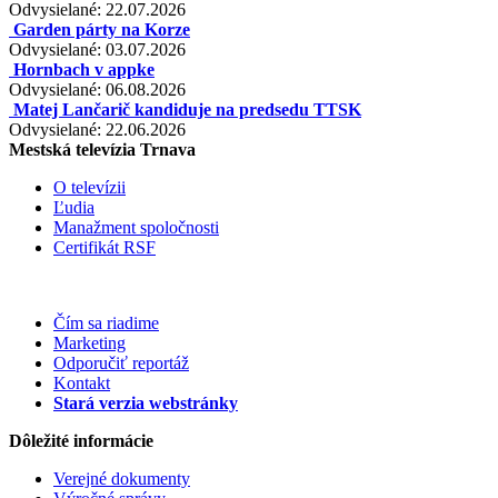
Odvysielané: 22.07.2026
Garden párty na Korze
Odvysielané: 03.07.2026
Hornbach v appke
Odvysielané: 06.08.2026
Matej Lančarič kandiduje na predsedu TTSK
Odvysielané: 22.06.2026
Mestská televízia Trnava
O televízii
Ľudia
Manažment spoločnosti
Certifikát RSF
Čím sa riadime
Marketing
Odporučiť reportáž
Kontakt
Stará verzia webstránky
Dôležité informácie
Verejné dokumenty