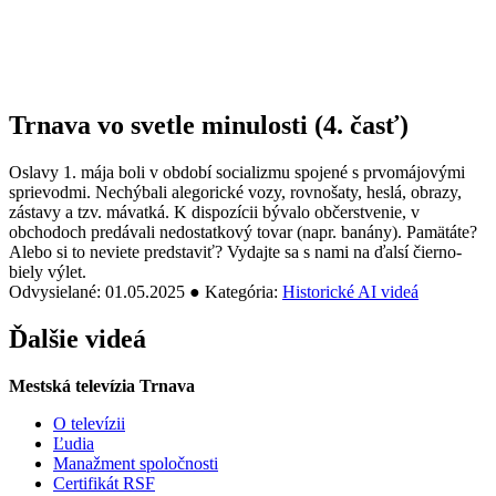
Trnava vo svetle minulosti (4. časť)
Oslavy 1. mája boli v období socializmu spojené s prvomájovými
sprievodmi. Nechýbali alegorické vozy, rovnošaty, heslá, obrazy,
zástavy a tzv. mávatká. K dispozícii bývalo občerstvenie, v
obchodoch predávali nedostatkový tovar (napr. banány). Pamätáte?
Alebo si to neviete predstaviť? Vydajte sa s nami na ďalsí čierno-
biely výlet.
Odvysielané: 01.05.2025 ● Kategória:
Historické AI videá
Ďalšie videá
Mestská televízia Trnava
O televízii
Ľudia
Manažment spoločnosti
Certifikát RSF