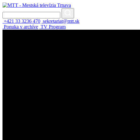
+421 33 3236 470
sekretariat@mtt.sk
Ponuka v archíve
TV Program