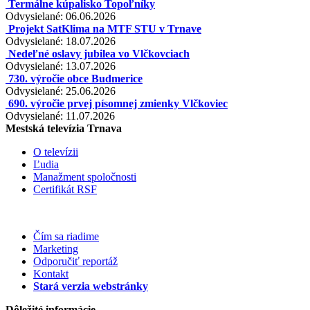
Termálne kúpalisko Topoľníky
Odvysielané: 06.06.2026
Projekt SatKlima na MTF STU v Trnave
Odvysielané: 18.07.2026
Nedeľné oslavy jubilea vo Vlčkovciach
Odvysielané: 13.07.2026
730. výročie obce Budmerice
Odvysielané: 25.06.2026
690. výročie prvej písomnej zmienky Vlčkoviec
Odvysielané: 11.07.2026
Mestská televízia Trnava
O televízii
Ľudia
Manažment spoločnosti
Certifikát RSF
Čím sa riadime
Marketing
Odporučiť reportáž
Kontakt
Stará verzia webstránky
Dôležité informácie