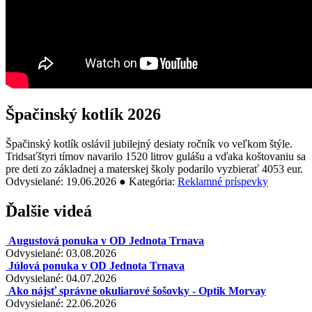
Špačinský kotlík 2026
Špačinský kotlík oslávil jubilejný desiaty ročník vo veľkom štýle.
Tridsaťštyri tímov navarilo 1520 litrov gulášu a vďaka koštovaniu sa
pre deti zo základnej a materskej školy podarilo vyzbierať 4053 eur.
Odvysielané: 19.06.2026 ● Kategória:
Reklamné príspevky
Ďalšie videá
Augustová ponuka v OD Jednota Trnava
Odvysielané: 03.08.2026
Júlová ponuka v OD Jednota Trnava
Odvysielané: 04.07.2026
Ako nájsť správne okuliarové šošovky - Optik Morvay
Odvysielané: 22.06.2026