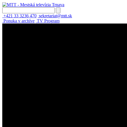
+421 33 3236 470
sekretariat@mtt.sk
Ponuka v archíve
TV Program