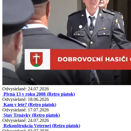
Odvysielané: 24.07.2026
Pivná 13 v roku 2008 (Retro piatok)
Odvysielané: 18.06.2026
Kam v lete? (Retro piatok)
Odvysielané: 17.07.2026
Stav Trnávky (Retro piatok)
Odvysielané: 24.07.2026
Rekonštrukcia Veternej (Retro piatok)
Odvysielané: 03.07.2026