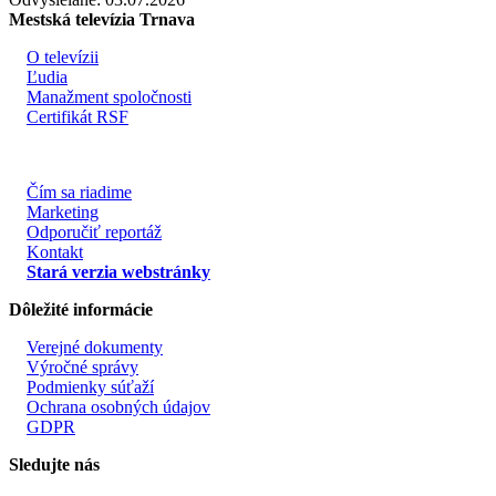
Mestská televízia Trnava
O televízii
Ľudia
Manažment spoločnosti
Certifikát RSF
Čím sa riadime
Marketing
Odporučiť reportáž
Kontakt
Stará verzia webstránky
Dôležité informácie
Verejné dokumenty
Výročné správy
Podmienky súťaží
Ochrana osobných údajov
GDPR
Sledujte nás