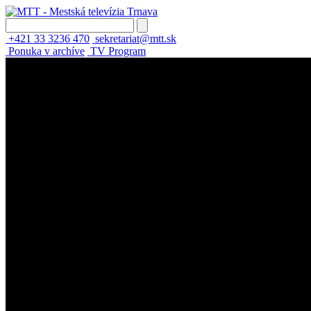
+421 33 3236 470
sekretariat@mtt.sk
Ponuka v archíve
TV Program