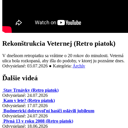
Rekonštrukcia Veternej (Retro piatok)
V dnešnom retropiatku sa vrátime o 20 rokov do minulosti. Veterná
ulica bola rozkopaná, aby išla do podoby, v ktorej ju poznáme dnes.
Odvysielané: 03.07.2026 ● Kategória:
Archív
Ďalšie videá
Stav Trnávky (Retro piatok)
Odvysielané: 24.07.2026
Kam v lete? (Retro piatok)
Odvysielané: 17.07.2026
Budmerickí dobrovoľní hasiči oslávili jubileum
Odvysielané: 24.07.2026
Pivná 13 v roku 2008 (Retro piatok)
Odvysielané: 18.06.2026