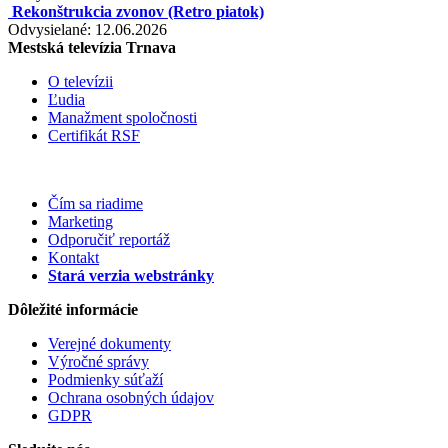
Rekonštrukcia zvonov (Retro piatok)
Odvysielané: 12.06.2026
Mestská televízia Trnava
O televízii
Ľudia
Manažment spoločnosti
Certifikát RSF
Čím sa riadime
Marketing
Odporučiť reportáž
Kontakt
Stará verzia webstránky
Dôležité informácie
Verejné dokumenty
Výročné správy
Podmienky súťaží
Ochrana osobných údajov
GDPR