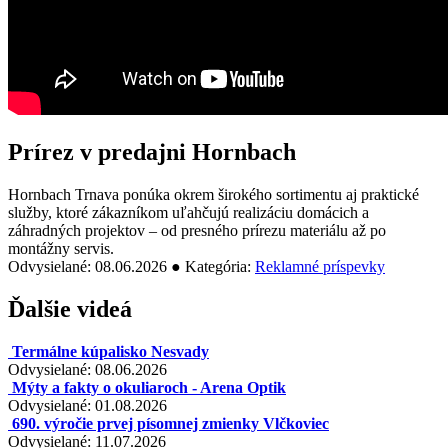
Prírez v predajni Hornbach
Hornbach Trnava ponúka okrem širokého sortimentu aj praktické
služby, ktoré zákazníkom uľahčujú realizáciu domácich a
záhradných projektov – od presného prírezu materiálu až po
montážny servis.
Odvysielané: 08.06.2026 ● Kategória:
Reklamné príspevky
Ďalšie videá
Termálne kúpalisko Nesvady
Odvysielané: 08.06.2026
Mýty a fakty o okuliaroch - Arena Optik
Odvysielané: 01.08.2026
690. výročie prvej písomnej zmienky Vlčkoviec
Odvysielané: 11.07.2026