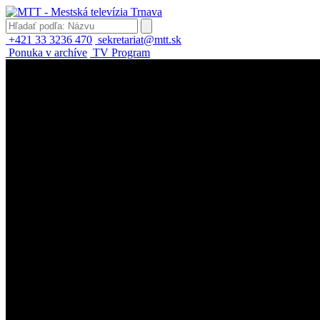
+421 33 3236 470
sekretariat@mtt.sk
Ponuka v archíve
TV Program