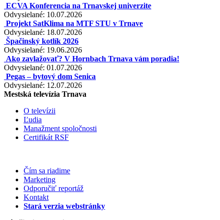
ECVA Konferencia na Trnavskej univerzite
Odvysielané: 10.07.2026
Projekt SatKlima na MTF STU v Trnave
Odvysielané: 18.07.2026
Špačinský kotlík 2026
Odvysielané: 19.06.2026
Ako zavlažovať? V Hornbach Trnava vám poradia!
Odvysielané: 01.07.2026
Pegas – bytový dom Senica
Odvysielané: 12.07.2026
Mestská televízia Trnava
O televízii
Ľudia
Manažment spoločnosti
Certifikát RSF
Čím sa riadime
Marketing
Odporučiť reportáž
Kontakt
Stará verzia webstránky