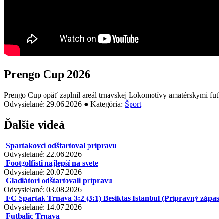
Prengo Cup 2026
Prengo Cup opäť zaplnil areál trnavskej Lokomotívy amatérskymi futba
Odvysielané: 29.06.2026 ● Kategória:
Šport
Ďalšie videá
Spartakovci odštartoval prípravu
Odvysielané: 22.06.2026
Footgolfisti najlepší na svete
Odvysielané: 20.07.2026
Gladiátori odštartovali prípravu
Odvysielané: 03.08.2026
FC Spartak Trnava 3:2 (3:1) Besiktas Istanbul (Prípravný zápas 
Odvysielané: 14.07.2026
Futbalic Trnava