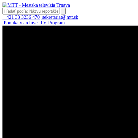
+421 33 3236 470
sekretariat@mtt.sk
Ponuka v archíve
TV Program