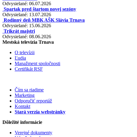
Odvysielané: 06.07.2026
Spartak pred štartom novej sezóny
Odvysielané: 13.07.2026
Rodinný deň MBK AŠK Slávia Trnava
Odvysielané: 15.06.2026
Trikrát majstri
Odvysielané: 08.06.2026
Mestská televízia Trnava
O televízii
Ľudia
Manažment spoločnosti
Certifikát RSF
Čím sa riadime
Marketing
Odporučiť reportáž
Kontakt
Stará verzia webstránky
Dôležité informácie
Verejné dokumenty