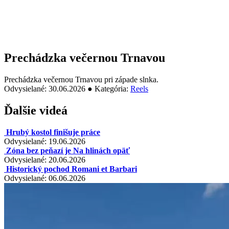
Prechádzka večernou Trnavou
Prechádzka večernou Trnavou pri západe slnka.
Odvysielané: 30.06.2026 ● Kategória:
Reels
Ďalšie videá
Hrubý kostol finišuje práce
Odvysielané: 19.06.2026
Zóna bez peňazí je Na hlinách opäť
Odvysielané: 20.06.2026
Historický pochod Romani et Barbari
Odvysielané: 06.06.2026