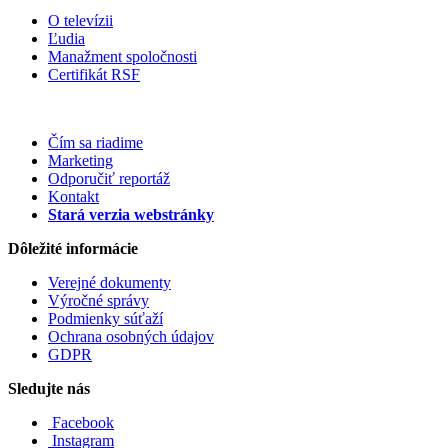
O televízii
Ľudia
Manažment spoločnosti
Certifikát RSF
Čím sa riadime
Marketing
Odporučiť reportáž
Kontakt
Stará verzia webstránky
Dôležité informácie
Verejné dokumenty
Výročné správy
Podmienky súťaží
Ochrana osobných údajov
GDPR
Sledujte nás
Facebook
Instagram