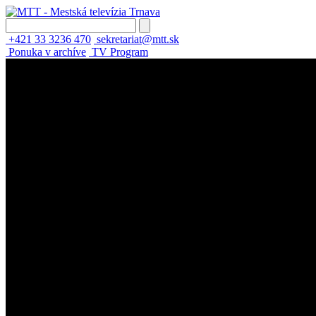
+421 33 3236 470
sekretariat@mtt.sk
Ponuka v archíve
TV Program