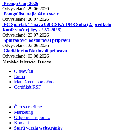
Prengo Cup 2026
Odvysielané: 29.06.2026
Footgolfisti najlepší na svete
Odvysielané: 20.07.2026
FC Spartak Trnava 0:0 CSKA 1948 Sofia (2. predkolo
Konferenčnej ligy - 22.7.2026)
Odvysielané: 23.07.2026
Spartakovci odštartoval prípravu
Odvysielané: 22.06.2026
Gladiátori odštartovali prípravu
Odvysielané: 03.08.2026
Mestská televízia Trnava
O televízii
Ľudia
Manažment spoločnosti
Certifikát RSF
Čím sa riadime
Marketing
Odporučiť reportáž
Kontakt
Stará verzia webstránky