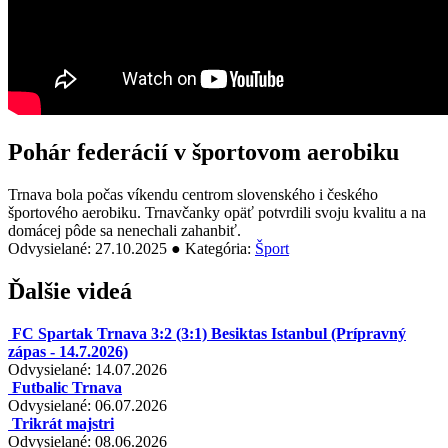
Pohár federácií v športovom aerobiku
Trnava bola počas víkendu centrom slovenského i českého
športového aerobiku. Trnavčanky opäť potvrdili svoju kvalitu a na
domácej pôde sa nenechali zahanbiť.
Odvysielané: 27.10.2025 ● Kategória:
Šport
Ďalšie videá
FC Spartak Trnava 3:2 (3:1) Besiktas Istanbul (Prípravný
zápas - 14.7.2026)
Odvysielané: 14.07.2026
Futbalic Trnava
Odvysielané: 06.07.2026
Trikrát majstri
Odvysielané: 08.06.2026