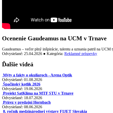
Ocenenie Gaudeamus na UCM v Trnave
Gaudeamus – večer plný inšpirácie, talentu a uznania patril na UCM tý
Odvysielané: 25.04.2026 ● Kategória:
Reklamné príspevky
Ďalšie videá
Mýty a fakty o okuliaroch - Arena Optik
Odvysielané: 01.08.2026
Špačinský kotlík 2026
Odvysielané: 19.06.2026
Projekt SatKlima na MTF STU v Trnave
Odvysielané: 18.07.2026
Prírez v predajni Hornbach
Odvysielané: 08.06.2026
8. ročník medzinárodnej výstavy FIJET Slovakia