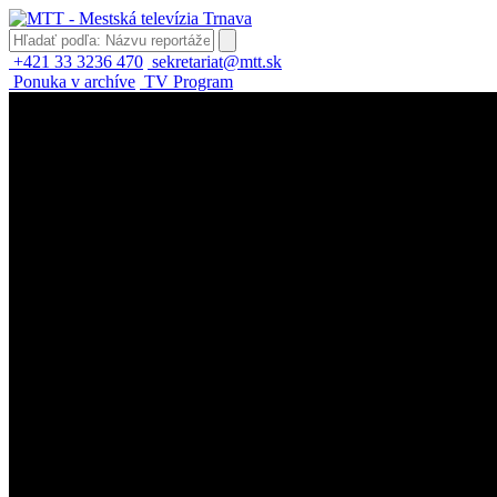
+421 33 3236 470
sekretariat@mtt.sk
Ponuka v archíve
TV Program