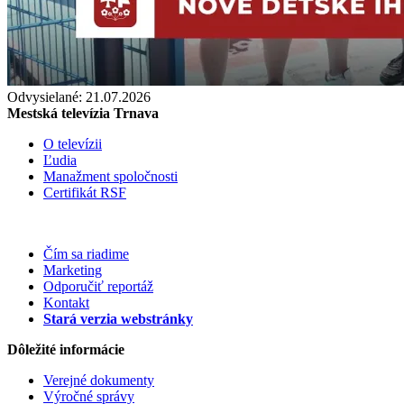
Odvysielané: 21.07.2026
Mestská televízia Trnava
O televízii
Ľudia
Manažment spoločnosti
Certifikát RSF
Čím sa riadime
Marketing
Odporučiť reportáž
Kontakt
Stará verzia webstránky
Dôležité informácie
Verejné dokumenty
Výročné správy