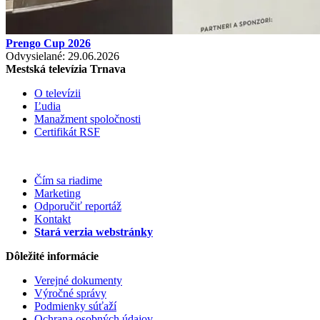
Prengo Cup 2026
Odvysielané: 29.06.2026
Mestská televízia Trnava
O televízii
Ľudia
Manažment spoločnosti
Certifikát RSF
Čím sa riadime
Marketing
Odporučiť reportáž
Kontakt
Stará verzia webstránky
Dôležité informácie
Verejné dokumenty
Výročné správy
Podmienky súťaží
Ochrana osobných údajov