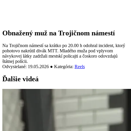
Obnažený muž na Trojičnom námestí
Na Trojičnom námestí sa krátko po 20.00 h odohral incident, ktorý
pohotovo nakrútil divák MTT. Mladého muža pod vplyvom
návykovej látky zadržali mestskí policajti a čoskoro odovzdajú
štátnej polícii.
Odvysielané: 19.05.2026 ● Kategória:
Reels
Ďalšie videá