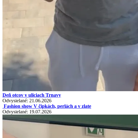
Deň otcov v uliciach Trnavy
Odvysielané: 21.06.2026
Fashion show V čipkách, perlách a v zlate
Odvysielané: 19.07.2026