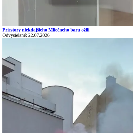
Priestory niekdajšieho Mliečneho baru ožili
Odvysielané: 22.07.2026