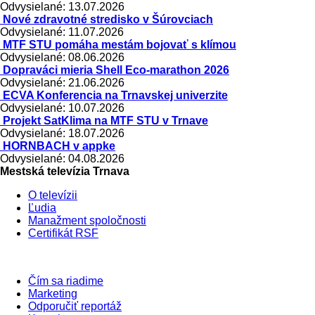
Odvysielané: 13.07.2026
Nové zdravotné stredisko v Šúrovciach
Odvysielané: 11.07.2026
MTF STU pomáha mestám bojovať s klímou
Odvysielané: 08.06.2026
Dopraváci mieria Shell Eco-marathon 2026
Odvysielané: 21.06.2026
ECVA Konferencia na Trnavskej univerzite
Odvysielané: 10.07.2026
Projekt SatKlima na MTF STU v Trnave
Odvysielané: 18.07.2026
HORNBACH v appke
Odvysielané: 04.08.2026
Mestská televízia Trnava
O televízii
Ľudia
Manažment spoločnosti
Certifikát RSF
Čím sa riadime
Marketing
Odporučiť reportáž