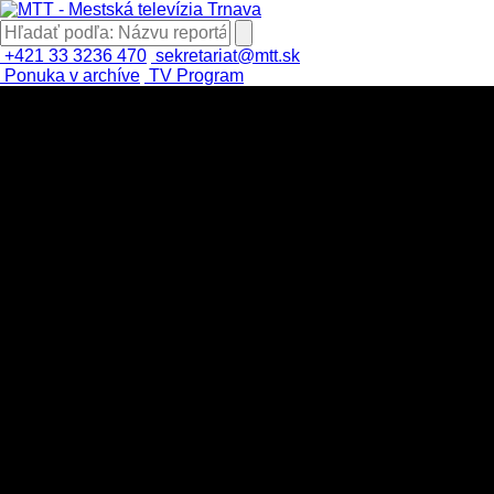
+421 33 3236 470
sekretariat@mtt.sk
Ponuka v archíve
TV Program