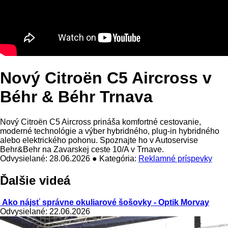
Nový Citroën C5 Aircross v
Béhr & Béhr Trnava
Nový Citroën C5 Aircross prináša komfortné cestovanie,
moderné technológie a výber hybridného, plug-in hybridného
alebo elektrického pohonu. Spoznajte ho v Autoservise
Behr&Behr na Zavarskej ceste 10/A v Trnave.
Odvysielané: 28.06.2026 ● Kategória:
Reklamné príspevky
Ďalšie videá
Ako nájsť správne okuliarové šošovky - Optik Morvay
Odvysielané: 22.06.2026