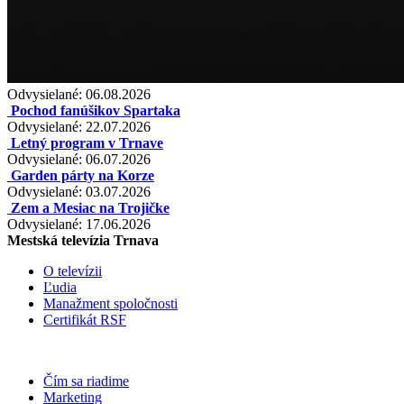
Odvysielané: 06.08.2026
Pochod fanúšikov Spartaka
Odvysielané: 22.07.2026
Letný program v Trnave
Odvysielané: 06.07.2026
Garden párty na Korze
Odvysielané: 03.07.2026
Zem a Mesiac na Trojičke
Odvysielané: 17.06.2026
Mestská televízia Trnava
O televízii
Ľudia
Manažment spoločnosti
Certifikát RSF
Čím sa riadime
Marketing