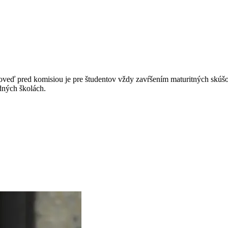
veď pred komisiou je pre študentov vždy zavŕšením maturitných skúšok
dných školách.