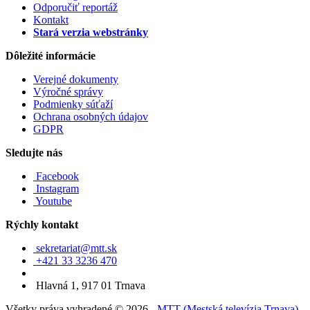
Odporučiť reportáž
Kontakt
Stará verzia webstránky
Dôležité informácie
Verejné dokumenty
Výročné správy
Podmienky súťaží
Ochrana osobných údajov
GDPR
Sledujte nás
Facebook
Instagram
Youtube
Rýchly kontakt
sekretariat@mtt.sk
+421 33 3236 470
Hlavná 1, 917 01 Trnava
Všetky práva vyhradené © 2026 -
MTT (Mestská televízia Trnava)