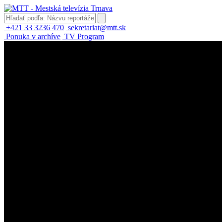
+421 33 3236 470
sekretariat@mtt.sk
Ponuka v archíve
TV Program