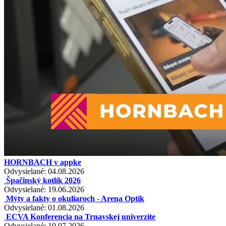
HORNBACH v appke
Odvysielané: 04.08.2026
Špačinský kotlík 2026
Odvysielané: 19.06.2026
Mýty a fakty o okuliaroch - Arena Optik
Odvysielané: 01.08.2026
ECVA Konferencia na Trnavskej univerzite
Odvysielané: 10.07.2026