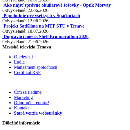
Ako nájsť správne okuliarové šošovky - Optik Morvay
Odvysielané: 22.06.2026
Popoludnie pre všetkých v Špačinciach
Odvysielané: 12.06.2026
Projekt SatKlima na MTF STU v Trnave
Odvysielané: 18.07.2026
Dopraváci mieria Shell Eco-marathon 2026
Odvysielané: 21.06.2026
Mestská televízia Trnava
O televízii
Ľudia
Manažment spoločnosti
Certifikát RSF
Čím sa riadime
Marketing
Odporučiť reportáž
Kontakt
Stará verzia webstránky
Dôležité informácie