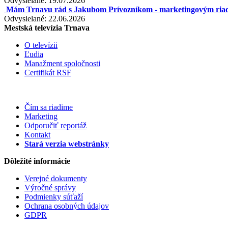
Odvysielané: 19.07.2026
Mám Trnavu rád s Jakubom Prívozníkom - marketingovým riadi
Odvysielané: 22.06.2026
Mestská televízia Trnava
O televízii
Ľudia
Manažment spoločnosti
Certifikát RSF
Čím sa riadime
Marketing
Odporučiť reportáž
Kontakt
Stará verzia webstránky
Dôležité informácie
Verejné dokumenty
Výročné správy
Podmienky súťaží
Ochrana osobných údajov
GDPR