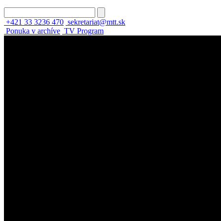
+421 33 3236 470
sekretariat@mtt.sk
Ponuka v archíve
TV Program