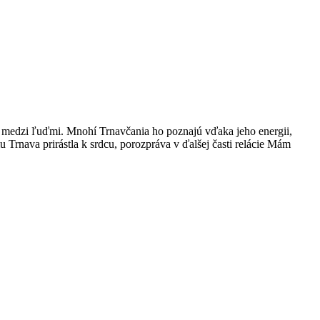
 medzi ľuďmi. Mnohí Trnavčania ho poznajú vďaka jeho energii,
mu Trnava prirástla k srdcu, porozpráva v ďalšej časti relácie Mám