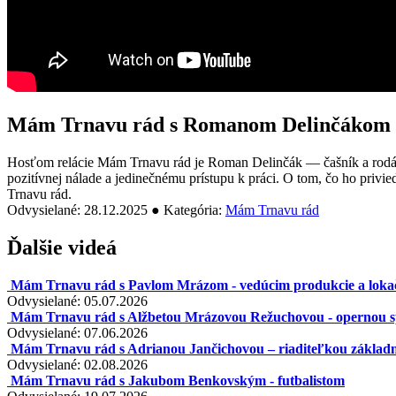
Mám Trnavu rád s Romanom Delinčákom 
Hosťom relácie Mám Trnavu rád je Roman Delinčák — čašník a rodák 
pozitívnej nálade a jedinečnému prístupu k práci. O tom, čo ho privied
Trnavu rád.
Odvysielané: 28.12.2025 ● Kategória:
Mám Trnavu rád
Ďalšie videá
Mám Trnavu rád s Pavlom Mrázom - vedúcim produkcie a lo
Odvysielané: 05.07.2026
Mám Trnavu rád s Alžbetou Mrázovou Režuchovou - opernou 
Odvysielané: 07.06.2026
Mám Trnavu rád s Adrianou Jančichovou – riaditeľkou základn
Odvysielané: 02.08.2026
Mám Trnavu rád s Jakubom Benkovským - futbalistom