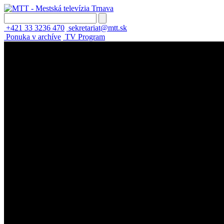
+421 33 3236 470
sekretariat@mtt.sk
Ponuka v archíve
TV Program