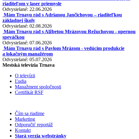
riaditeľom v laser priemysle
Odvysielané: 22.06.2026
Mám Trnavu rád s Adrianou Jančichovou – riaditeľkou
základnej školy
Odvysielané: 02.08.2026
Mám Trnavu rád s Alžbetou Mrázovou Režuchovou - opernou
speváčkou
Odvysielané: 07.06.2026
Mám Trnavu rád s Pavlom Mrázom - vedúcim produkcie
a lokačným manažérom
Odvysielané: 05.07.2026
Mestská televízia Trnava
O televízii
Ľudia
Manažment spoločnosti
Certifikát RSF
Čím sa riadime
Marketing
Odporučiť reportáž
Kontakt
Stará verzia webstránky