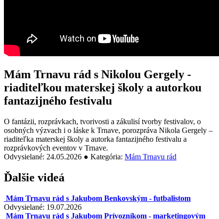
Mám Trnavu rád s Nikolou Gergely -
riaditeľkou materskej školy a autorkou
fantazijného festivalu
O fantázii, rozprávkach, tvorivosti a zákulisí tvorby festivalov, o
osobných výzvach i o láske k Trnave, porozpráva Nikola Gergely –
riaditeľka materskej školy a autorka fantazijného festivalu a
rozprávkových eventov v Trnave.
Odvysielané: 24.05.2026 ● Kategória:
Mám Trnavu rád
Ďalšie videá
Mám Trnavu rád s Jakubom Benkovským - futbalistom
Odvysielané: 19.07.2026
Mám Trnavu rád s Jakubom Prívozníkom - marketingovým