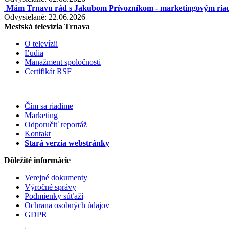
Mám Trnavu rád s Jakubom Prívozníkom - marketingovým riadi
Odvysielané: 22.06.2026
Mestská televízia Trnava
O televízii
Ľudia
Manažment spoločnosti
Certifikát RSF
Čím sa riadime
Marketing
Odporučiť reportáž
Kontakt
Stará verzia webstránky
Dôležité informácie
Verejné dokumenty
Výročné správy
Podmienky súťaží
Ochrana osobných údajov
GDPR