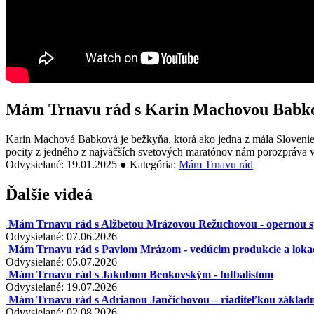
Mám Trnavu rád s Karin Machovou Babko
Karin Machová Babková je bežkyňa, ktorá ako jedna z mála Sloveniek
pocity z jedného z najväčších svetových maratónov nám porozpráva v 
Odvysielané: 19.01.2025 ● Kategória:
Mám Trnavu rád
Ďalšie videá
Mám Trnavu rád s Alžbetou Mrázovou Režuchovou - opernou 
Odvysielané: 07.06.2026
Mám Trnavu rád s Pavlom Mrázom - vedúcim produkcie a lo
Odvysielané: 05.07.2026
Mám Trnavu rád s Jakubom Benkovským - futbalistom
Odvysielané: 19.07.2026
Mám Trnavu rád s Adrianou Jančichovou – riaditeľkou základn
Odvysielané: 02.08.2026