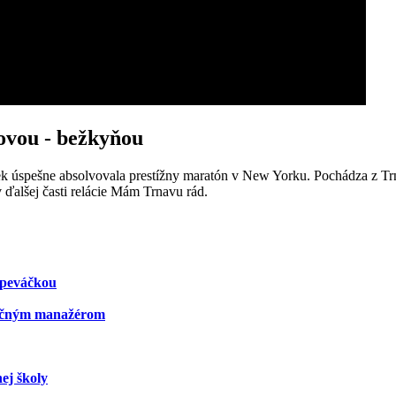
vou - bežkyňou
 úspešne absolvovala prestížny maratón v New Yorku. Pochádza z Trna
ďalšej časti relácie Mám Trnavu rád.
speváčkou
kačným manažérom
ej školy