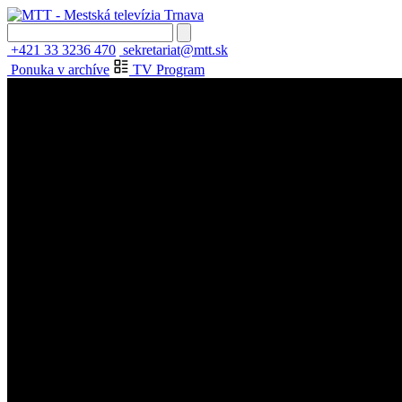
+421 33 3236 470
sekretariat@mtt.sk
Ponuka v archíve
TV Program