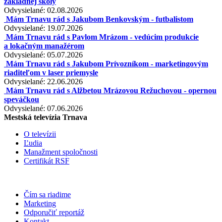
základnej školy
Odvysielané: 02.08.2026
Mám Trnavu rád s Jakubom Benkovským - futbalistom
Odvysielané: 19.07.2026
Mám Trnavu rád s Pavlom Mrázom - vedúcim produkcie
a lokačným manažérom
Odvysielané: 05.07.2026
Mám Trnavu rád s Jakubom Prívozníkom - marketingovým
riaditeľom v laser priemysle
Odvysielané: 22.06.2026
Mám Trnavu rád s Alžbetou Mrázovou Režuchovou - opernou
speváčkou
Odvysielané: 07.06.2026
Mestská televízia Trnava
O televízii
Ľudia
Manažment spoločnosti
Certifikát RSF
Čím sa riadime
Marketing
Odporučiť reportáž
Kontakt