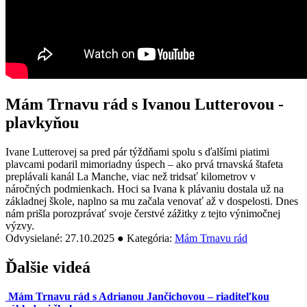
Mám Trnavu rád s Ivanou Lutterovou -
plavkyňou
Ivane Lutterovej sa pred pár týždňami spolu s ďalšími piatimi
plavcami podaril mimoriadny úspech – ako prvá trnavská štafeta
preplávali kanál La Manche, viac než tridsať kilometrov v
náročných podmienkach. Hoci sa Ivana k plávaniu dostala už na
základnej škole, naplno sa mu začala venovať až v dospelosti. Dnes
nám prišla porozprávať svoje čerstvé zážitky z tejto výnimočnej
výzvy.
Odvysielané: 27.10.2025 ● Kategória:
Mám Trnavu rád
Ďalšie videá
Mám Trnavu rád s Adrianou Jančichovou – riaditeľkou