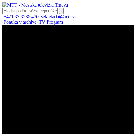
+421 33 3236 470
sekretariat@mtt.sk
Ponuka v archíve
TV Program