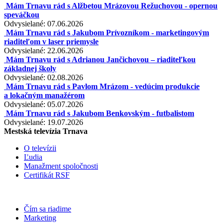
Mám Trnavu rád s Alžbetou Mrázovou Režuchovou - opernou
speváčkou
Odvysielané: 07.06.2026
Mám Trnavu rád s Jakubom Prívozníkom - marketingovým
riaditeľom v laser priemysle
Odvysielané: 22.06.2026
Mám Trnavu rád s Adrianou Jančichovou – riaditeľkou
základnej školy
Odvysielané: 02.08.2026
Mám Trnavu rád s Pavlom Mrázom - vedúcim produkcie
a lokačným manažérom
Odvysielané: 05.07.2026
Mám Trnavu rád s Jakubom Benkovským - futbalistom
Odvysielané: 19.07.2026
Mestská televízia Trnava
O televízii
Ľudia
Manažment spoločnosti
Certifikát RSF
Čím sa riadime
Marketing