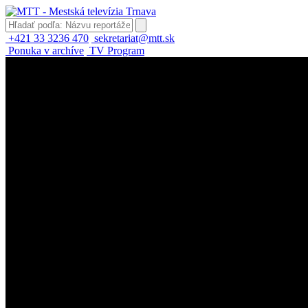
+421 33 3236 470
sekretariat@mtt.sk
Ponuka v archíve
TV Program