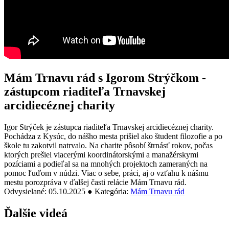
Mám Trnavu rád s Igorom Strýčkom -
zástupcom riaditeľa Trnavskej
arcidiecéznej charity
Igor Strýček je zástupca riaditeľa Trnavskej arcidiecéznej charity.
Pochádza z Kysúc, do nášho mesta prišiel ako študent filozofie a po
škole tu zakotvil natrvalo. Na charite pôsobí štrnásť rokov, počas
ktorých prešiel viacerými koordinátorskými a manažérskymi
pozíciami a podieľal sa na mnohých projektoch zameraných na
pomoc ľuďom v núdzi. Viac o sebe, práci, aj o vzťahu k nášmu
mestu porozpráva v ďalšej časti relácie Mám Trnavu rád.
Odvysielané: 05.10.2025 ● Kategória:
Mám Trnavu rád
Ďalšie videá