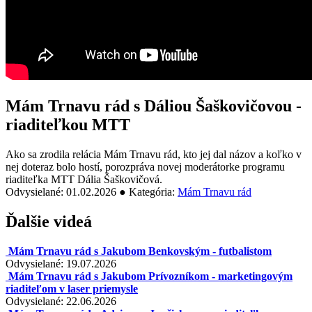
Mám Trnavu rád s Dáliou Šaškovičovou -
riaditeľkou MTT
Ako sa zrodila relácia Mám Trnavu rád, kto jej dal názov a koľko v
nej doteraz bolo hostí, porozpráva novej moderátorke programu
riaditeľka MTT Dália Šaškovičová.
Odvysielané: 01.02.2026 ● Kategória:
Mám Trnavu rád
Ďalšie videá
Mám Trnavu rád s Jakubom Benkovským - futbalistom
Odvysielané: 19.07.2026
Mám Trnavu rád s Jakubom Prívozníkom - marketingovým
riaditeľom v laser priemysle
Odvysielané: 22.06.2026