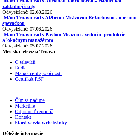
Mám Trnavu rád s Adrianou Jančichovou – riaditeľkou
základnej školy
Odvysielané: 02.08.2026
Mám Trnavu rád s Alžbetou Mrázovou Režuchovou - opernou
speváčkou
Odvysielané: 07.06.2026
Mám Trnavu rád s Pavlom Mrázom - vedúcim produkcie
a lokačným manažérom
Odvysielané: 05.07.2026
Mestská televízia Trnava
O televízii
Ľudia
Manažment spoločnosti
Certifikát RSF
Čím sa riadime
Marketing
Odporučiť reportáž
Kontakt
Stará verzia webstránky
Dôležité informácie