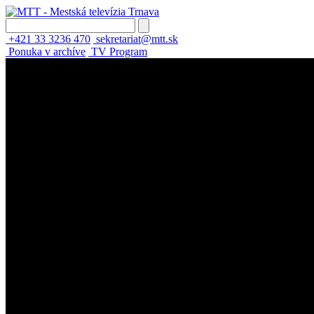
+421 33 3236 470
sekretariat@mtt.sk
Ponuka v archíve
TV Program